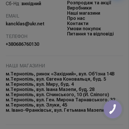
Розпродаж та акції
Сб-Нд :
вихідний
Виробники
Наші магазини
EMAIL
Про нас
Контакти
kancklas@ukr.net
Умови покупок
Питання та відповіді
ТЕЛЕФОН
+380686760130
НАШІ МАГАЗИНИ
м.Тернопіль, ринок «Західний», вул. Об'їзна 14В
м.Тернопіль, вул. Євгена Коновальця, буд. 5
м.Тернопіль, вул. Миру, буд. 4
м.Тернопіль, вул. Івана Мазепи, буд. 28
м.Тернопіль, вул. Січинського, 10 (Й. Сліпого)
м.Тернопіль, вул. Ген. Мирона Тарнавського, 32
м.Тернопіль, вул. Злуки, 45
м. Івано-Франківськ, вул. Гетьмана Мазепи, 168Б
КНОПКА
ЗВ'ЯЗКУ