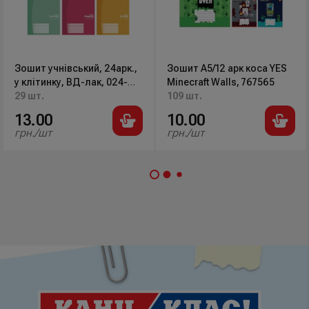
Зошит учнівський, 24арк.,
Зошит А5/12 арк коса YES
у клітинку, ВД-лак, 024-
Minecraft Walls, 767565
3643K Школярик
29 шт.
109 шт.
13.00
10.00
грн./шт
грн./шт