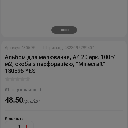
Артикул: 130596
Штрихкод: 4823092289407
Альбом для малювання, А4 20 арк. 100г/
м2, скоба з перфорацією, "Minecraft"
130596 YES
61 шт у наявності
48.50
грн./шт
Кількість