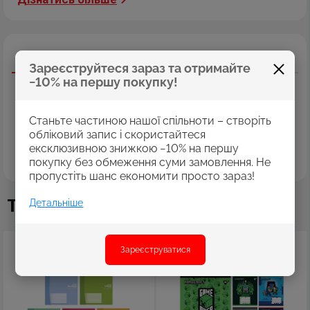
Опис
Характеристики
Відгуки
Зареєструйтеся зараз та отримайте
Творчість починається саме з першого альбому. Тому
−10% на першу покупку!
альбом YES - найбільш підходящий варіант для юного
художника. Гладкий білий папір, на який ідеально лягає
фарба, створений для перших шедеврів! Яскрава
Станьте частиною нашої спільноти – створіть
обкладинка, повз яку неможливо пройти, варіативність
обліковий запис і скористайтеся
дизайнів і, звичайно ж, щільний папір з мікроперфорацією,
ексклюзивною знижкою −10% на першу
що дозволяє відірвати будь-який аркуш одним простим
покупку без обмеження суми замовлення. Не
рухом.
пропустіть шанс економити просто зараз!
Також купують
Детальніше
Зареєструватися