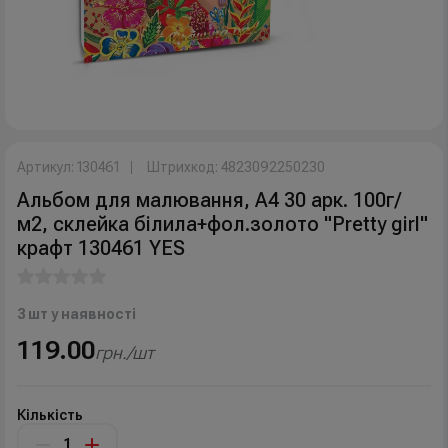
Артикул: 130461
Штрихкод: 4823092250230
Альбом для малювання, А4 30 арк. 100г/
м2, склейка білила+фол.золото "Pretty girl"
крафт 130461 YES
3 шт у наявності
119.00
грн./шт
Кількість