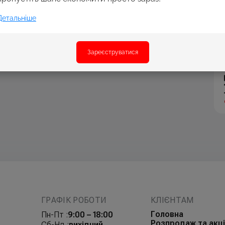
Детальніше
Зареєструватися
ГРАФІК РОБОТИ
КЛІЄНТАМ
Головна
Пн-Пт :
9:00 – 18:00
Розпродаж та акці
Сб-Нд :
вихідний