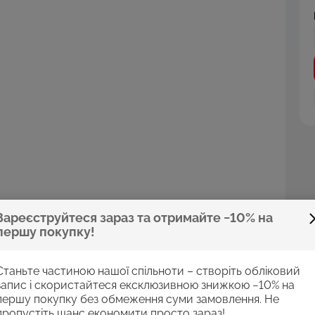
Зареєструйтеся зараз та отримайте −10% на
першу покупку!
Станьте частиною нашої спільноти – створіть обліковий
запис і скористайтеся ексклюзивною знижкою −10% на
першу покупку без обмеження суми замовлення. Не
пропустіть шанс економити просто зараз!