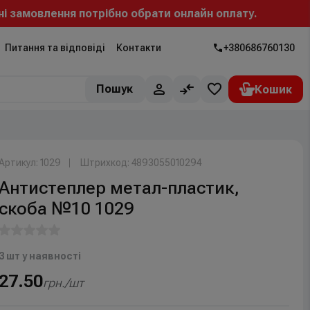
овлення потрібно обрати онлайн оплату.
Питання та відповіді
Контакти
+380686760130
Пошук
Артикул: 1029
Штрихкод: 4893055010294
Антистеплер метал-пластик,
скоба №10 1029
3 шт у наявності
27.50
грн./шт