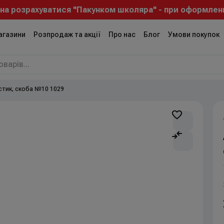
зрахуватися "Пакунком школяра" - при оформленні зам
агазини
Розпродаж та акції
Про нас
Блог
Умови покупок
стик, скоба №10 1029