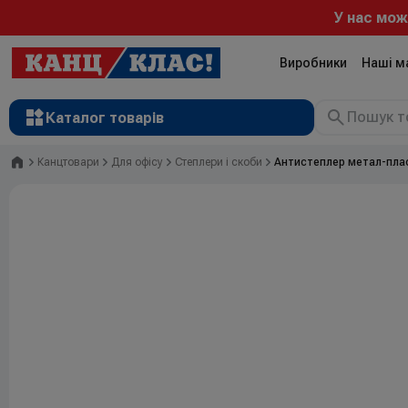
У нас можна ро
Виробники
Наші м
Каталог товарів
Головна
Канцтовари
Для офісу
Степлери і скоби
Антистеплер метал-пла
Рюкзаки
Валізи
Канцтовари
Література та розвиток
Художні матеріали
Творчість
Товари для дітей
Сувенірна продукція