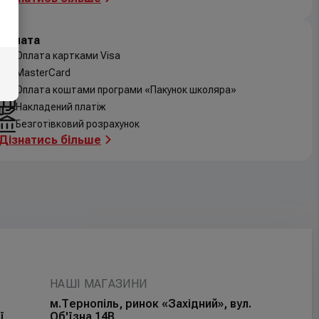
Оплата
Оплата картками Visa
MasterCard
Оплата коштами програми «Пакунок школяра»
Накладений платіж
Безготівковий розрахунок
Дізнатись більше
НАШІ МАГАЗИНИ
м.Тернопіль, ринок «Західний», вул.
ї
Об'їзна 14В