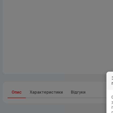
Друк
До свят
Елементи живлення
Опис
Характеристики
Відгуки