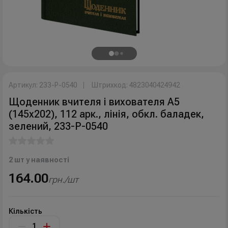
Артикул: 233-P-0540
Штрихкод: 4823040424942
Щоденник вчителя і вихователя А5
(145х202), 112 арк., лінія, обкл. баладек,
зелений, 233-P-0540
2 шт у наявності
164.00
грн./шт
Кількість