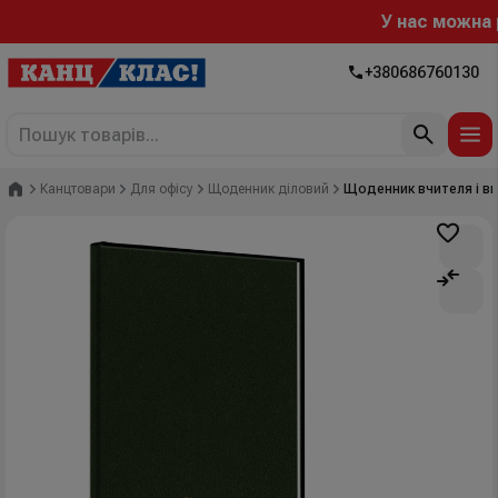
У нас можна ро
+380686760130
Головна
Канцтовари
Для офісу
Щоденник діловий
Щоденник вчителя і вих