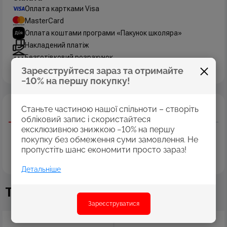
Оплата картками Visa
MasterCard
Оплата коштами програми «Пакунок школяра»
Накладений платіж
Безготівковий розрахунок
Дізнатись більше
Зареєструйтеся зараз та отримайте
−10% на першу покупку!
Станьте частиною нашої спільноти – створіть
Опис
Характеристики
Відгуки
обліковий запис і скористайтеся
Щоденник вчителя і вихователя. Формат 145х202 мм, 112
ексклюзивною знижкою −10% на першу
аркушів, блок білий офсет 70 г/м2 лінія, обкладинка
покупку без обмеження суми замовлення. Не
баладек.Зміст: Особові дані, розклад уроків, щоденник,
пропустіть шанс економити просто зараз!
важливі дати, журнал успішності учнів класу, адреса учнів,
довідка про батьків, нотатки.
Детальніше
Також купують
Зареєструватися