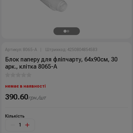
Артикул: 8065-A
Штрихкод: 4250804854583
Блок паперу для фліпчарту, 64х90см, 30
арк., клітка 8065-A
немає в наявності
390.60
грн./шт
Кількість