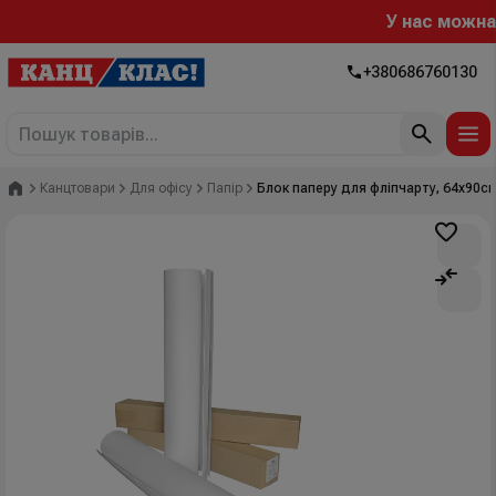
У нас можна ро
+380686760130
Головна
Канцтовари
Для офісу
Папір
Блок паперу для фліпчарту, 64х90см,