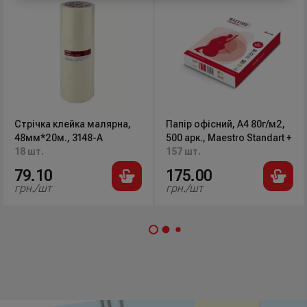
Стрічка клейка малярна,
Папір офісний, А4 80г/м2,
48мм*20м., 3148-А
500 арк., Maestro Standart +
18 шт.
157 шт.
79.10
175.00
грн./шт
грн./шт