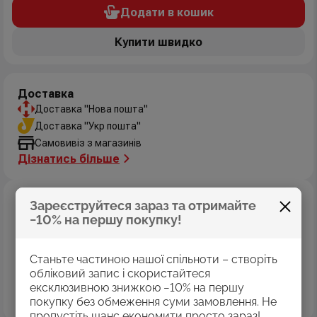
Додати в кошик
Купити швидко
Доставка
Доставка "Нова пошта"
Доставка "Укр пошта"
Самовивіз з магазинів
Дізнатись більше
Оплата
Зареєструйтеся зараз та отримайте
Оплата картками Visa
−10% на першу покупку!
MasterCard
Оплата коштами програми «Пакунок школяра»
Станьте частиною нашої спільноти – створіть
Накладений платіж
обліковий запис і скористайтеся
Безготівковий розрахунок
ексклюзивною знижкою −10% на першу
Дізнатись більше
покупку без обмеження суми замовлення. Не
пропустіть шанс економити просто зараз!