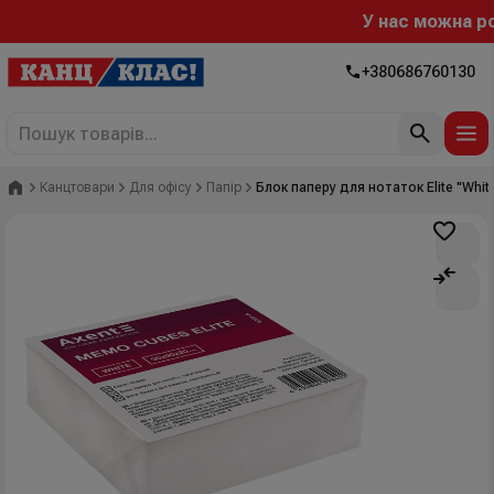
У нас можна роз
+380686760130
Головна
Канцтовари
Для офісу
Папір
Блок паперу для нотаток Elite "Whi