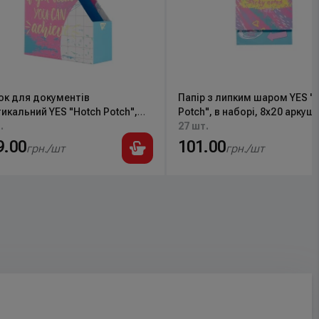
ок для документів
Папір з липким шаром YES "
икальний YES "Hotch Potch",
Potch", в наборі, 8x20 аркуші
13
.
170284
27 шт.
9.00
101.00
грн./шт
грн./шт