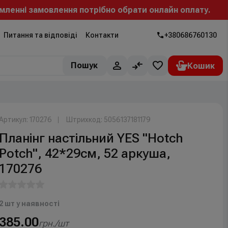
ленні замовлення потрібно обрати онлайн оплату.
Питання та відповіді
Контакти
+380686760130
Пошук
Артикул: 170276
Штрихкод: 5056137181179
Планінг настільний YES "Hotch
Potch", 42*29см, 52 аркуша,
170276
2 шт у наявності
385.00
грн./шт