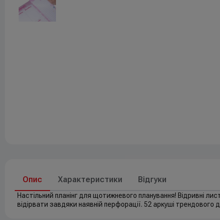
Друк
До свят
Елементи живлення
Опис
Характеристики
Відгуки
Настільний планінг для щотижневого планування! Відривні лист
відірвати завдяки наявній перфорації. 52 аркуші трендового ди