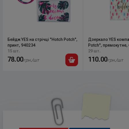
Бейдж YES на стрічці "Hotch Potch",
Дзеркало YES компа
принт, 940234
Potch", прямокутне, 
15 шт.
фольга, 707297
29 шт.
78.00
110.00
грн./шт
грн./шт