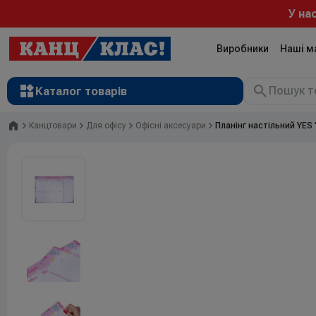
У нас
Виробники
Наші м
Каталог товарів
Головна
Канцтовари
Для офісу
Офісні аксесуари
Планінг настільний YES 
Рюкзаки
Валізи
Канцтовари
Література та розвиток
Художні матеріали
Творчість
Товари для дітей
Сувенірна продукція