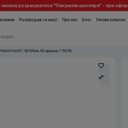
 можна розрахуватися "Пакунком школяра" - при оформ
агазини
Розпродаж та акції
Про нас
Блог
Умови покупок
"Hotch Potch", 42*29см, 52 аркуша, 170276