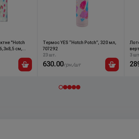
ктне "Hotch
Термоc YES “Hotch Potch”, 320 мл,
Лот
6,3х8,5 см,
707292
верт
23 шт.
7073
3 шт
630.00
28
грн./шт