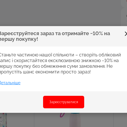
Зареєструйтеся зараз та отримайте −10% на
першу покупку!
Станьте частиною нашої спільноти – створіть обліковий
запис і скористайтеся ексклюзивною знижкою −10% на
першу покупку без обмеження суми замовлення. Не
пропустіть шанс економити просто зараз!
Детальніше
Зареєструватися