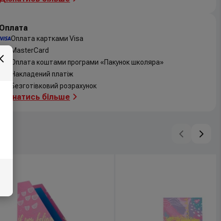
Оплата
Оплата картками Visa
MasterCard
Оплата коштами програми «Пакунок школяра»
Накладений платіж
Безготівковий розрахунок
Дізнатись більше