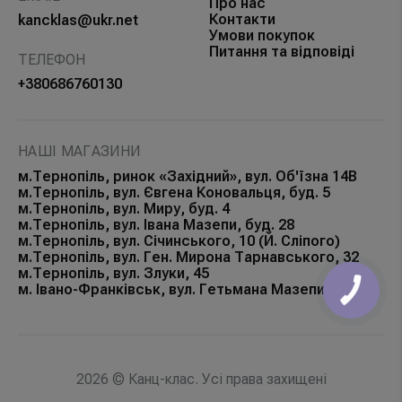
Про нас
Контакти
kancklas@ukr.net
Умови покупок
Питання та відповіді
ТЕЛЕФОН
+380686760130
НАШІ МАГАЗИНИ
м.Тернопіль, ринок «Західний», вул. Об'їзна 14В
м.Тернопіль, вул. Євгена Коновальця, буд. 5
м.Тернопіль, вул. Миру, буд. 4
м.Тернопіль, вул. Івана Мазепи, буд. 28
м.Тернопіль, вул. Січинського, 10 (Й. Сліпого)
м.Тернопіль, вул. Ген. Мирона Тарнавського, 32
м.Тернопіль, вул. Злуки, 45
м. Івано-Франківськ, вул. Гетьмана Мазепи, 168Б
КНОПКА
ЗВ'ЯЗКУ
2026 © Канц-клас. Усі права захищені