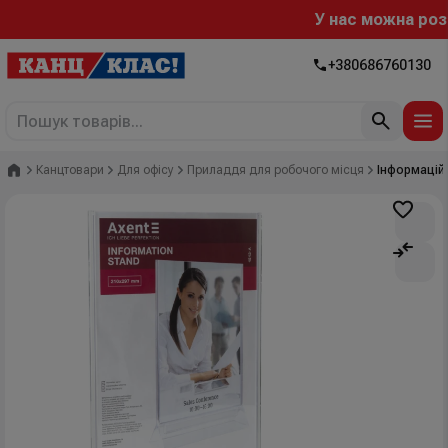
У нас можна розрах
+380686760130
Головна
Канцтовари
Для офісу
Приладдя для робочого місця
Інформацій