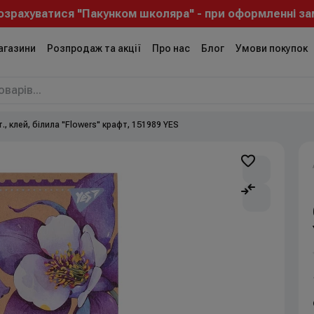
уватися "Пакунком школяра" - при оформленні замовлен
агазини
Розпродаж та акції
Про нас
Блог
Умови покупок
т., клей, білила "Flowers" крафт, 151989 YES