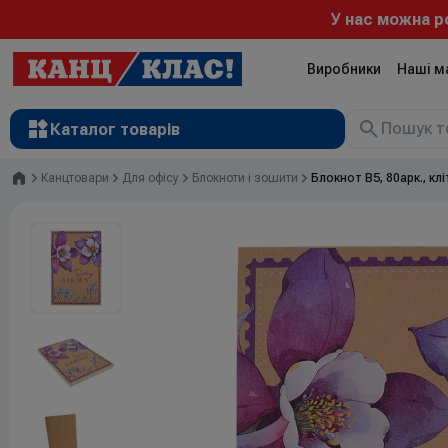
У нас можна розрах
Виробники
Наші м
Каталог товарів
Головна
Канцтовари
Для офісу
Блокноти і зошити
Блокнот В5, 80арк., клі
Рюкзаки
Валізи
Канцтовари
Література та розвиток
Художні матеріали
Творчість
Товари для дітей
Сувенірна продукція