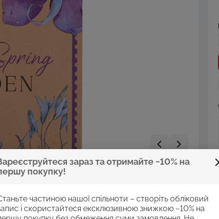
Зареєструйтеся зараз та отримайте −10% на
першу покупку!
Станьте частиною нашої спільноти – створіть обліковий
запис і скористайтеся ексклюзивною знижкою −10% на
першу покупку без обмеження суми замовлення. Не