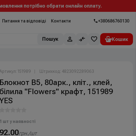
ня потрібно обрати онлайн оплату.
Питання та відповіді
Контакти
+380686760130
Пошук
Артикул: 151989
Штрихкод: 4823092289063
Блокнот В5, 80арк., кліт., клей,
білила "Flowers" крафт, 151989
YES
1 шт у наявності
92.00
грн./шт