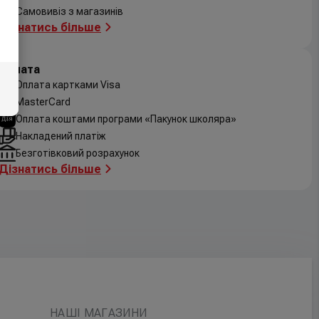
Самовивіз з магазинів
Дізнатись більше
Оплата
Оплата картками Visa
MasterCard
Оплата коштами програми «Пакунок школяра»
Накладений платіж
Безготівковий розрахунок
Дізнатись більше
НАШІ МАГАЗИНИ