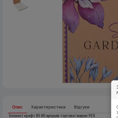
Друк
До свят
Елементи живлення
Опис
Характеристики
Відгуки
Блокнот крафт В5 80 аркушів торгової марки YES