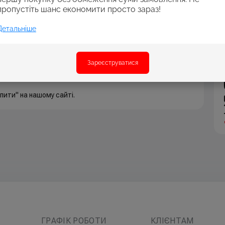
пропустіть шанс економити просто зараз!
Детальніше
аних шару
Зареєструватися
 клітинка розміром 5х5 мм. Блокнот торгової марки YES
пити" на нашому сайті.
ГРАФІК РОБОТИ
КЛІЄНТАМ