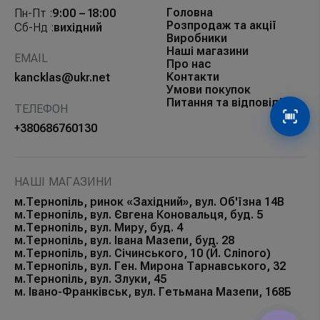
Головна
Пн-Пт :
9:00 – 18:00
Розпродаж та акції
Сб-Нд :
вихідний
Виробники
Наші магазини
EMAIL
Про нас
Контакти
kancklas@ukr.net
Умови покупок
Питання та відповіді
ТЕЛЕФОН
Сканув
+380686760130
НАШІ МАГАЗИНИ
м.Тернопіль, ринок «Західний», вул. Об'їзна 14В
м.Тернопіль, вул. Євгена Коновальця, буд. 5
м.Тернопіль, вул. Миру, буд. 4
м.Тернопіль, вул. Івана Мазепи, буд. 28
м.Тернопіль, вул. Січинського, 10 (Й. Сліпого)
м.Тернопіль, вул. Ген. Мирона Тарнавського, 32
м.Тернопіль, вул. Злуки, 45
м. Івано-Франківськ, вул. Гетьмана Мазепи, 168Б