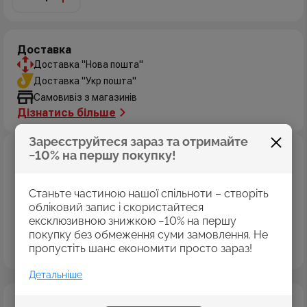
Доставка
Доставка "Нова пошта"
Доставка "Укр пошта"
Самовивіз з магазинів
Дізнатись більше
Зареєструйтеся зараз та отримайте
Оплата
−10% на першу покупку!
Оплата картками Visa
MasterCard
Станьте частиною нашої спільноти – створіть
Оплата коштами програми «Пакунок школяра»
обліковий запис і скористайтеся
Накладений платіж
ексклюзивною знижкою −10% на першу
покупку без обмеження суми замовлення. Не
Безготівковий розрахунок
пропустіть шанс економити просто зараз!
Дізнатись більше
Детальніше
Опис
Характеристики
Відгуки