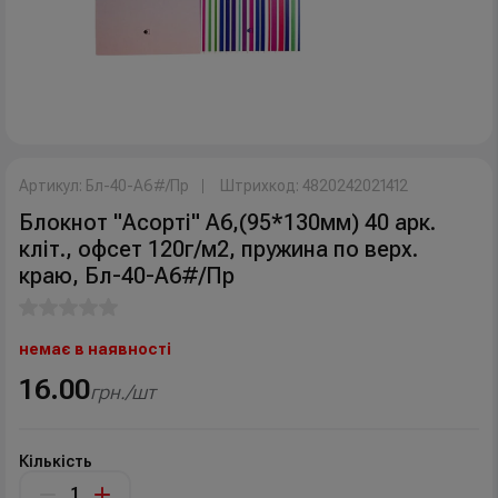
Артикул: Бл-40-А6#/Пр
Штрихкод: 4820242021412
Блокнот "Асорті" А6,(95*130мм) 40 арк.
кліт., офсет 120г/м2, пружина по верх.
краю, Бл-40-А6#/Пр
немає в наявності
16.00
грн./шт
Кількість