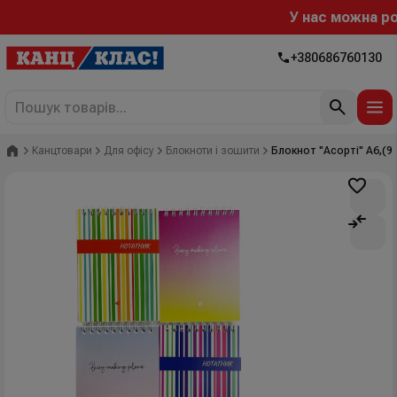
У нас можна роз
+380686760130
Головна
Канцтовари
Для офісу
Блокноти і зошити
Блокнот "Асорті" А6,(95