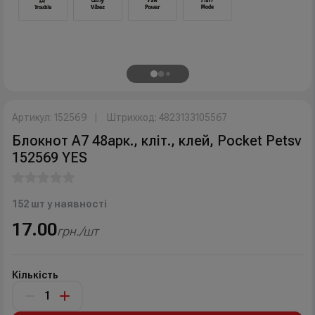
Артикул: 152569
Штрихкод: 4823133105567
Блокнот А7 48арк., кліт., клей, Pocket Petsv
152569 YES
152 шт у наявності
17.00
грн./шт
Кількість