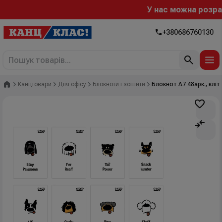
У нас можна розраху
+380686760130
Головна
Канцтовари
Для офісу
Блокноти і зошити
Блокнот А7 48арк., кліт.