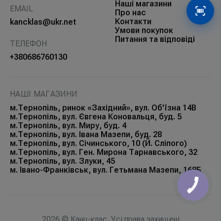
Наші магазини
EMAIL
Про нас
Сканув
Контакти
kancklas@ukr.net
Умови покупок
Питання та відповіді
ТЕЛЕФОН
+380686760130
НАШІ МАГАЗИНИ
м.Тернопіль, ринок «Західний», вул. Об'їзна 14В
м.Тернопіль, вул. Євгена Коновальця, буд. 5
м.Тернопіль, вул. Миру, буд. 4
м.Тернопіль, вул. Івана Мазепи, буд. 28
м.Тернопіль, вул. Січинського, 10 (Й. Сліпого)
м.Тернопіль, вул. Ген. Мирона Тарнавського, 32
м.Тернопіль, вул. Злуки, 45
м. Івано-Франківськ, вул. Гетьмана Мазепи, 168Б
КНОПКА
ЗВ'ЯЗКУ
2026 © Канц-клас. Усі права захищені