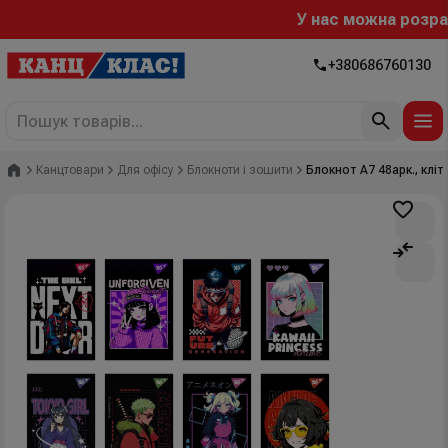
У нас можна розраху
+380686760130
Головна
Канцтовари
Для офісу
Блокноти і зошити
Блокнот А7 48арк., кліт.