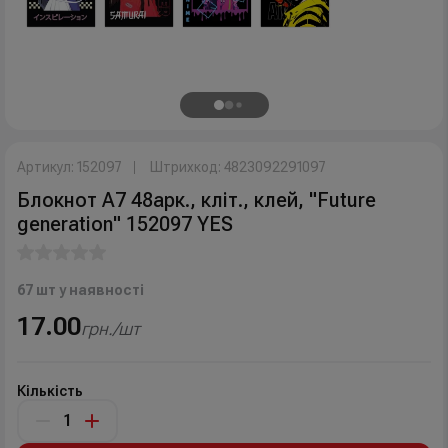
Артикул: 152097
Штрихкод: 4823092291097
Блокнот А7 48арк., кліт., клей, "Future
generation" 152097 YES
67 шт у наявності
17.00
грн./шт
Кількість