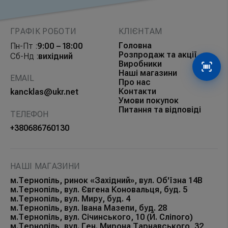
ГРАФІК РОБОТИ
КЛІЄНТАМ
Головна
Пн-Пт :
9:00 – 18:00
Розпродаж та акції
Сб-Нд :
вихідний
Виробники
Сканув
Наші магазини
EMAIL
Про нас
Контакти
kancklas@ukr.net
Умови покупок
Питання та відповіді
ТЕЛЕФОН
+380686760130
НАШІ МАГАЗИНИ
м.Тернопіль, ринок «Західний», вул. Об'їзна 14В
м.Тернопіль, вул. Євгена Коновальця, буд. 5
м.Тернопіль, вул. Миру, буд. 4
м.Тернопіль, вул. Івана Мазепи, буд. 28
м.Тернопіль, вул. Січинського, 10 (Й. Сліпого)
м.Тернопіль, вул. Ген. Мирона Тарнавського, 32