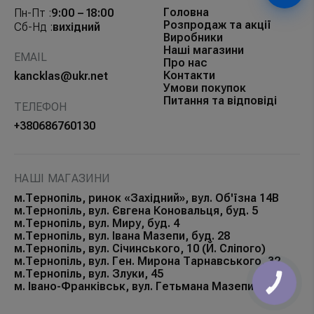
Головна
Пн-Пт :
9:00 – 18:00
Розпродаж та акції
Сб-Нд :
вихідний
Виробники
Наші магазини
EMAIL
Про нас
Контакти
kancklas@ukr.net
Умови покупок
Питання та відповіді
ТЕЛЕФОН
+380686760130
НАШІ МАГАЗИНИ
м.Тернопіль, ринок «Західний», вул. Об'їзна 14В
м.Тернопіль, вул. Євгена Коновальця, буд. 5
м.Тернопіль, вул. Миру, буд. 4
м.Тернопіль, вул. Івана Мазепи, буд. 28
м.Тернопіль, вул. Січинського, 10 (Й. Сліпого)
м.Тернопіль, вул. Ген. Мирона Тарнавського, 32
м.Тернопіль, вул. Злуки, 45
КНОПКА
м. Івано-Франківськ, вул. Гетьмана Мазепи, 168Б
ЗВ'ЯЗКУ