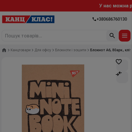
У нас можна роз
+380686760130
Головна
Канцтовари
Для офісу
Блокноти і зошити
Блокнот А6, 80арк., кліт