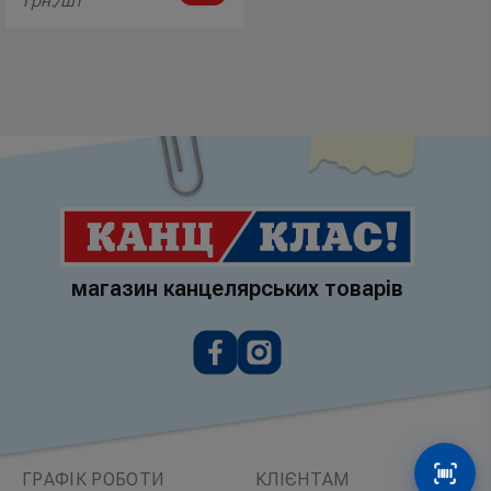
грн./шт
магазин канцелярських товарів
ГРАФІК РОБОТИ
КЛІЄНТАМ
Сканув