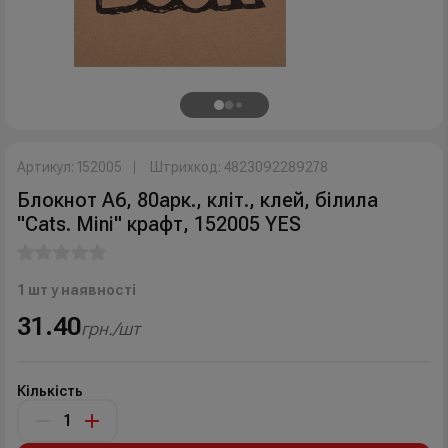
Артикул: 152005
Штрихкод: 4823092289278
Блокнот А6, 80арк., кліт., клей, білила
"Cats. Mini" крафт, 152005 YES
1 шт у наявності
31.40
грн./шт
Кількість