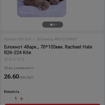
Артикул: R26-224
Штрихкод: 4063276341617
Блокнот 48арк., 70*105мм. Rachael Hale
R26-224 Kite
25 шт у наявності
26.60
грн./шт
Кількість