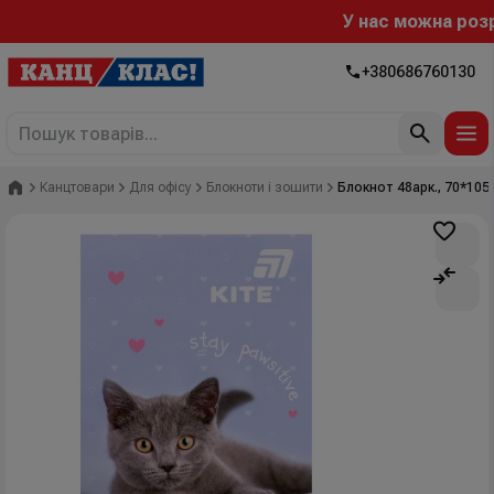
У нас можна розра
+380686760130
Головна
Канцтовари
Для офісу
Блокноти і зошити
Блокнот 48арк., 70*105м