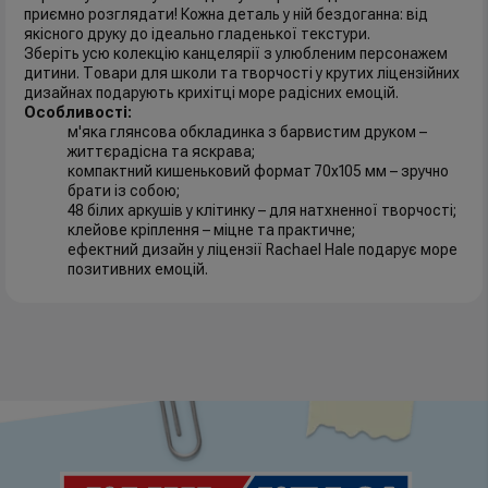
приємно розглядати! Кожна деталь у ній бездоганна: від
якісного друку до ідеально гладенької текстури.
Зберіть усю колекцію канцелярії з улюбленим персонажем
дитини. Товари для школи та творчості у крутих ліцензійних
дизайнах подарують крихітці море радісних емоцій.
Особливості:
м'яка глянсова обкладинка з барвистим друком –
життєрадісна та яскрава;
компактний кишеньковий формат 70х105 мм – зручно
брати із собою;
48 білих аркушів у клітинку – для натхненної творчості;
клейове кріплення – міцне та практичне;
ефектний дизайн у ліцензії Rachael Hale подарує море
позитивних емоцій.