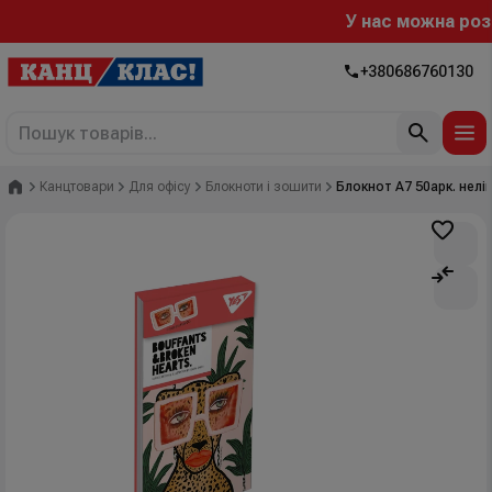
У нас можна розра
+380686760130
Головна
Канцтовари
Для офісу
Блокноти і зошити
Блокнот А7 50арк. нелі