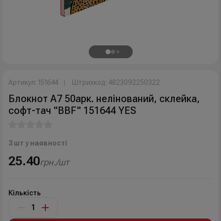
Артикул: 151644
Штрихкод: 4823092250322
Блокнот А7 50арк. нелінований, склейка,
софт-тач "BBF" 151644 YES
3 шт у наявності
25.40
грн./шт
Кількість