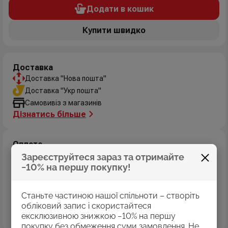
Додати в кошик
Купити швидко
Доставка
Доставка "Нова пошта"
Доставка "Укр пошта"
Самовивіз з магазинів
Дізнатись більше
Оплата
Оплата картками Visa
Зареєструйтеся зараз та отримайте
−10% на першу покупку!
MasterCard
Оплата коштами програми «Пакунок школяра»
Накладений платіж
Станьте частиною нашої спільноти – створіть
Безготівковий розрахунок
обліковий запис і скористайтеся
Дізнатись більше
ексклюзивною знижкою −10% на першу
покупку без обмеження суми замовлення. Не