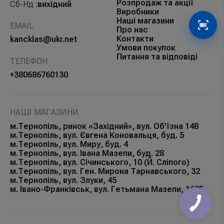
Розпродаж та акції
Сб-Нд :
вихідний
Виробники
Наші магазини
EMAIL
Сканув
Про нас
Контакти
kancklas@ukr.net
Умови покупок
Питання та відповіді
ТЕЛЕФОН
+380686760130
НАШІ МАГАЗИНИ
м.Тернопіль, ринок «Західний», вул. Об'їзна 14В
м.Тернопіль, вул. Євгена Коновальця, буд. 5
м.Тернопіль, вул. Миру, буд. 4
м.Тернопіль, вул. Івана Мазепи, буд. 28
м.Тернопіль, вул. Січинського, 10 (Й. Сліпого)
м.Тернопіль, вул. Ген. Мирона Тарнавського, 32
м.Тернопіль, вул. Злуки, 45
м. Івано-Франківськ, вул. Гетьмана Мазепи, 168Б
КНОПКА
ЗВ'ЯЗКУ