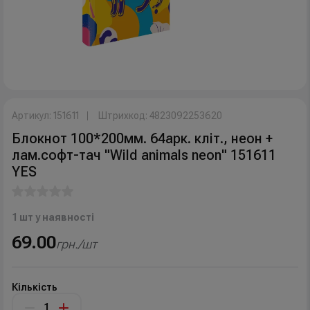
Артикул: 151611
Штрихкод: 4823092253620
Блокнот 100*200мм. 64арк. кліт., неон +
лам.софт-тач "Wild animals neon" 151611
YES
1 шт у наявності
69.00
грн./шт
Кількість