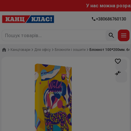
У нас можна розраху
+380686760130
Головна
Канцтовари
Для офісу
Блокноти і зошити
Блокнот 100*200мм. 64ар