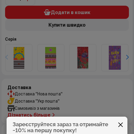
Додати в кошик
Купити швидко
Серія
Доставка
Доставка "Нова пошта"
Доставка "Укр пошта"
Самовивіз з магазинів
Дізнатись більше
Зареєструйтеся зараз та отримайте
−10% на першу покупку!
Оплата