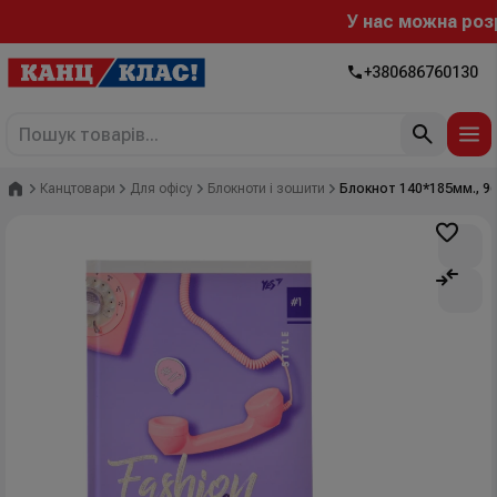
У нас можна розрах
+380686760130
Головна
Канцтовари
Для офісу
Блокноти і зошити
Блокнот 140*185мм., 96ар