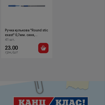
Ручка кулькова "Round stic
exast" 0,7мм. синя,
bc918543 BIC
41 шт.
23.00
грн./шт