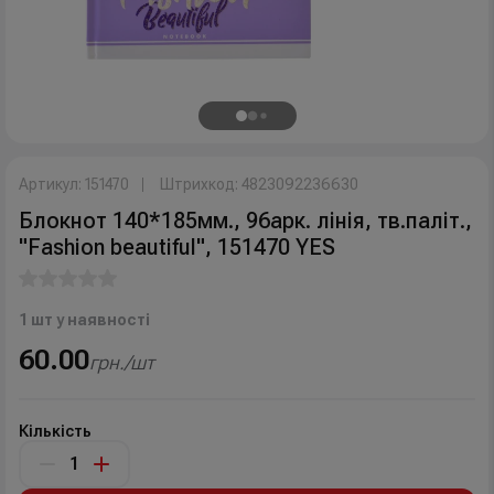
Артикул: 151470
Штрихкод: 4823092236630
Блокнот 140*185мм., 96арк. лінія, тв.паліт.,
"Fashion beautiful", 151470 YES
1 шт у наявності
60.00
грн./шт
Кількість