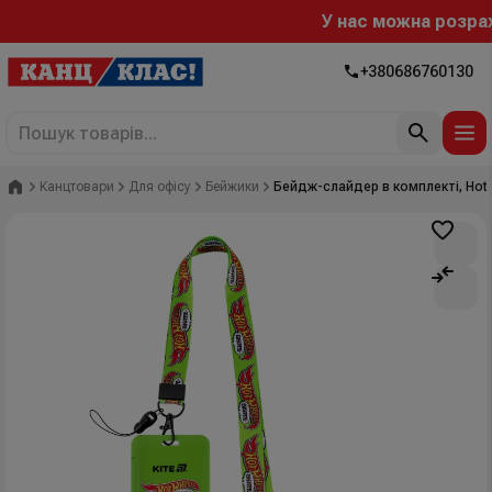
У нас можна розрахув
+380686760130
Головна
Канцтовари
Для офісу
Бейжики
Бейдж-слайдер в комплекті, Hot 