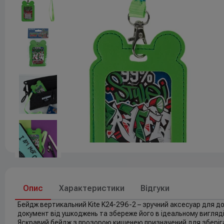
Друк
До свят
Елементи живлення
Опис
Характеристики
Відгуки
Бейдж вертикальний Kite K24-296-2 – зручний аксесуар для д
документ від ушкоджень та збереже його в ідеальному вигляді
Яскравий бейдж з прозорою кишенею призначений для зберіган