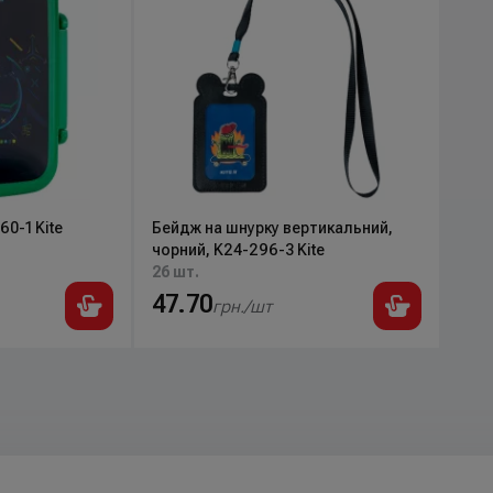
60-1 Kite
Бейдж на шнурку вертикальний,
чорний, K24-296-3 Kite
26 шт.
47.70
грн./шт