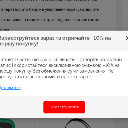
ня перетворить бейдж в улюблений аксесуар, носити
та залишає її видимою: для пред'явлення квиток не
іном.
е для напису і поле для фото.
Зареєструйтеся зараз та отримайте −10% на
у і пошкоджень.
першу покупку!
ументів;
соку зносостійкість;
Станьте частиною нашої спільноти – створіть обліковий
ути на шию і не переживати, що документ загубиться;
запис і скористайтеся ексклюзивною знижкою −10% на
першу покупку без обмеження суми замовлення. Не
ати для пред'явлення;
пропустіть шанс економити просто зараз!
я гарного настрою.
Детальніше
Зареєструватися