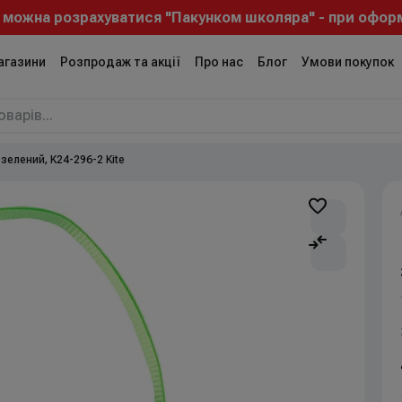
 можна розрахуватися "Пакунком школяра" - при оформл
агазини
Розпродаж та акції
Про нас
Блог
Умови покупок
зелений, K24-296-2 Kite