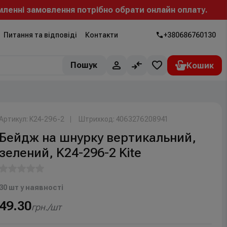
енні замовлення потрібно обрати онлайн оплату.
Питання та відповіді
Контакти
+380686760130
Пошук
Артикул: K24-296-2
Штрихкод: 4063276208941
Бейдж на шнурку вертикальний,
зелений, K24-296-2 Kite
30 шт у наявності
49.30
грн./шт