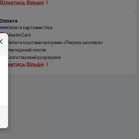
Дізнатись більше
Оплата
Оплата картками Visa
MasterCard
Оплата коштами програми «Пакунок школяра»
Накладений платіж
Безготівковий розрахунок
Дізнатись більше