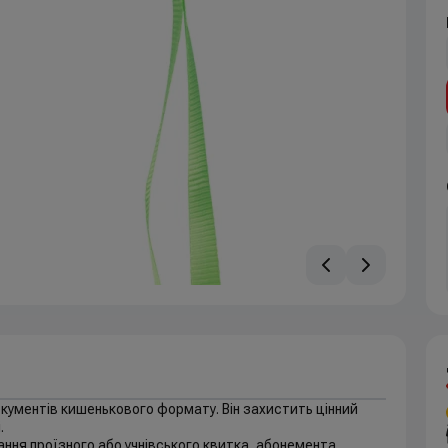
окументів кишенькового формату. Він захистить цінний
.
ня проїзного або учнівського квитка, абонемента,