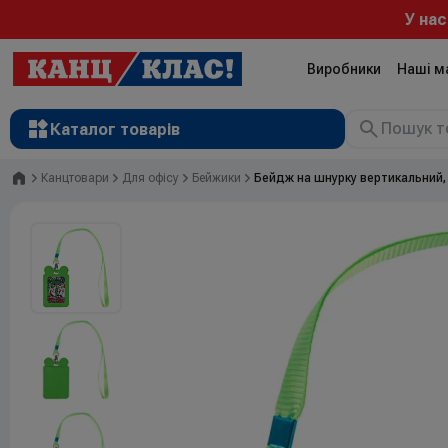
У нас
Виробники
Наші м
Каталог товарів
Головна
Канцтовари
Для офісу
Бейжики
Бейдж на шнурку вертикальний, 
Рюкзаки
Валізи
Канцтовари
Література та розвиток
Художні матеріали
Творчість
Товари для дітей
Сувенірна продукція