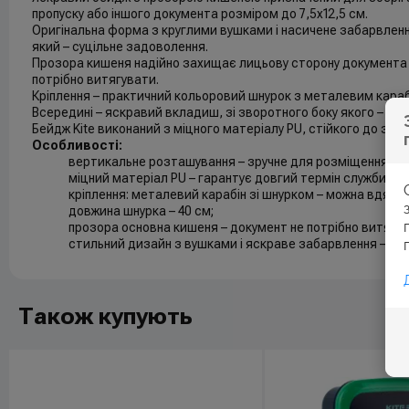
пропуску або іншого документа розміром до 7,5x12,5 см.
Оригінальна форма з круглими вушками і насичене забарвлен
який – суцільне задоволення.
Прозора кишеня надійно захищає лицьову сторону документа 
потрібно витягувати.
Кріплення – практичний кольоровий шнурок з металевим караб
Всередині – яскравий вкладиш, зі зворотного боку якого – пол
Бейдж Kite виконаний з міцного матеріалу PU, стійкого до знос
Особливості:
вертикальне розташування – зручне для розміщення док
міцний матеріал PU – гарантує довгий термін служби і ви
кріплення: металевий карабін зі шнурком – можна вдягн
довжина шнурка – 40 см;
прозора основна кишеня – документ не потрібно витягув
стильний дизайн з вушками і яскраве забарвлення – дл
Також купують