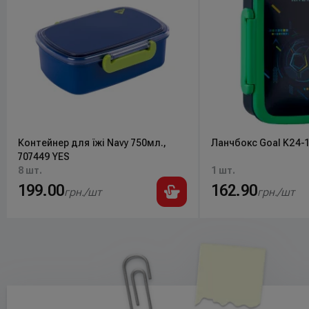
Контейнер для їжі Navy 750мл.,
Ланчбокс Goal K24-1
707449 YES
8 шт.
1 шт.
199.00
162.90
грн./шт
грн./шт