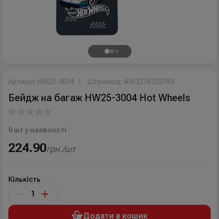
Артикул: HW25-3004
Штрихкод: 4063276202789
Бейдж на багаж HW25-3004 Hot Wheels
9 шт у наявності
224.90
грн./шт
Кількість
Додати в кошик