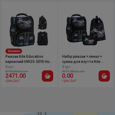
Знижки
Рюкзак Kite Education
Набір рюкзак + пенал +
каркасний HW25-501S Hot
сумка для взуття Kite
Wheels
6 шт.
SET_HW25-501S Hot
2 шт.
3195.00
грн./шт
3171.00
грн./шт
Wheels
2471.00
0.00
грн./шт
грн./шт