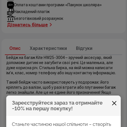
Оплата коштами програми «Пакунок школяра»
Накладений платіж
Безготівковий розрахунок
Дізнатись більше
Опис
Характеристики
Відгуки
Бейдж на багаж Kite HW25-3004 – зручний аксесуар, який
допоможе дитині не загубити свої речі. Це маленька, але
дуже корисна річ. Стильна бирка, на якій можна написати
ім’я, клас, номер телефону або іншу контактну інформацію.
Такий бейдж часто використовують у подорожах: його
кріплять до валізи, щоб у разі втрати або плутанини багаж
легко знайшли. Але це не єдине його призначення! Якщо
дитина залишає рюкзак у роздягальні, класі чи групі
Зареєструйтеся зараз та отримайте
подовженого дня, бейдж допоможе швидко знайти його
серед десятків інших. Поїздки з класом чи спортивною
−10% на першу покупку!
командою? Бирка з ім’ям не дасть загубити рюкзак чи сумку
серед речей однокласників.
Станьте частиною нашої спільноти – створіть