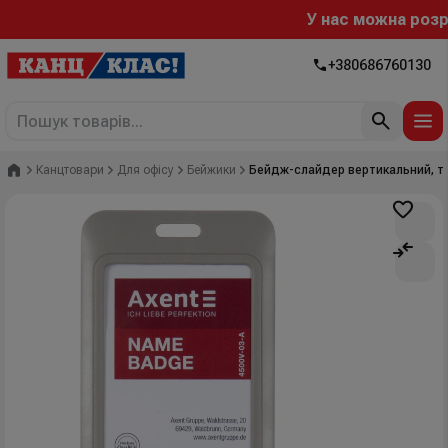
У нас можна розрах
+380686760130
Головна
Канцтовари
Для офісу
Бейжики
Бейдж-слайдер вертикальний, те