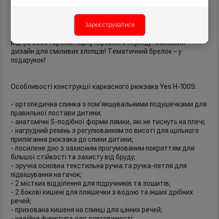
чарми-підвіски для блискавки, які надають неповторний та
трендовий лук рюкзаку!
Зареєструватися
Зі шкільним рюкзаком H-100S Jurassic World. Danger хлопчик
відчує себе героєм Парку Юрського періоду. Сміливий
дизайн для сміливих хлопців! Тематичний брелок – у
подарунок!
Особливості конструкції каркасного рюкзака Yes H-100S:
- ортопедична спинка з пом’якшувальними подушечками для
правильної постави дитини;
- анатомічні S-подібної форми лямки, які не тиснуть на плечі;
- нагрудний ремінь з регулюванням по висоті для щільного
прилягання рюкзака до спини дитини;
- посилене дно з захисним прогумованим покриттям для
більшої стійкості та захисту від бруду;
- зручна основна текстильна ручка та ручка-петля для
підвішування на гачок;
- 2 містких відділення для підручників та зошитів;
- 2 бокові кишені для пляшечки з водою та інших дрібних
речей;
- прихована кишеня на спинці для цінних речей;
- надійна фурнітура для довговічності;