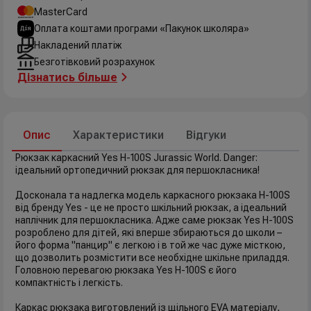
MasterCard
Оплата коштами програми «Пакунок школяра»
Накладений платіж
Безготівковий розрахунок
Дізнатись більше
Опис
Характеристики
Відгуки
Рюкзак каркасний Yes H-100S Jurassic World. Danger:
ідеальний ортопедичний рюкзак для першокласника!
Досконала та надлегка модель каркасного рюкзака H-100S
від бренду Yes - це не просто шкільний рюкзак, а ідеальний
наплічник для першокласника. Адже саме рюкзак Yes H-100S
розроблено для дітей, які вперше збираються до школи –
його форма "панцир" є легкою і в той же час дуже місткою,
що дозволить розмістити все необхідне шкільне приладдя.
Головною перевагою рюкзака Yes H-100S є його
компактність і легкість.
Каркас рюкзака виготовлений із щільного EVA матеріалу,