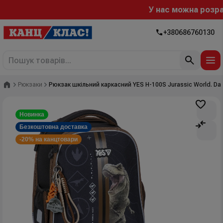
У нас можна розрахув
+380686760130
Головна
Рюкзаки
Рюкзак шкільний каркасний YES H-100S Jurassic World. Da
Новинка
Безкоштовна доставка
-20% на канцтовари