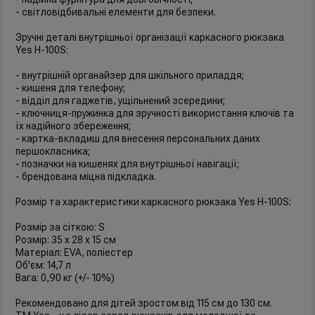
- світловідбивальні елементи для безпеки.
Зручні деталі внутрішньої організації каркасного рюкзака
Yes H-100S:
- внутрішній органайзер для шкільного приладдя;
- кишеня для телефону;
- відділ для гаджетів, ущільнений зсередини;
- ключниця-пружинка для зручності використання ключів та
їх надійного збереження;
- картка-вкладиш для внесення персональних даних
першокласника;
- позначки на кишенях для внутрішньої навігації;
- брендована міцна підкладка.
Розмір та характеристики каркасного рюкзака Yes H-100S:
Розмір за сіткою: S
Розмір: 35 х 28 х 15 см
Матеріал: EVA, поліестер
Об'єм: 14,7 л
Вага: 0,90 кг (+/- 10%)
Рекомендовано для дітей зростом від 115 см до 130 см.