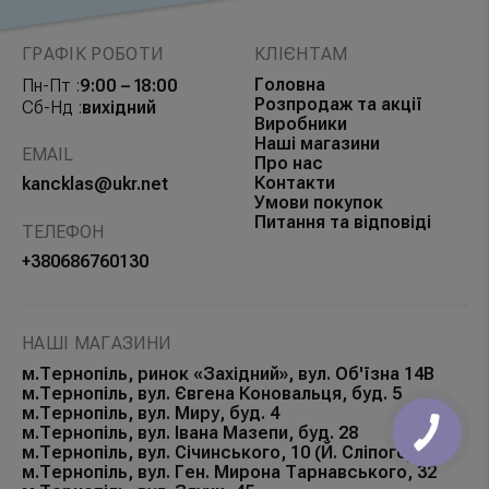
ГРАФІК РОБОТИ
КЛІЄНТАМ
Головна
Пн-Пт :
9:00 – 18:00
Розпродаж та акції
Сб-Нд :
вихідний
Виробники
Наші магазини
EMAIL
Про нас
Контакти
kancklas@ukr.net
Умови покупок
Питання та відповіді
ТЕЛЕФОН
+380686760130
НАШІ МАГАЗИНИ
м.Тернопіль, ринок «Західний», вул. Об'їзна 14В
м.Тернопіль, вул. Євгена Коновальця, буд. 5
м.Тернопіль, вул. Миру, буд. 4
м.Тернопіль, вул. Івана Мазепи, буд. 28
м.Тернопіль, вул. Січинського, 10 (Й. Сліпого)
м.Тернопіль, вул. Ген. Мирона Тарнавського, 32