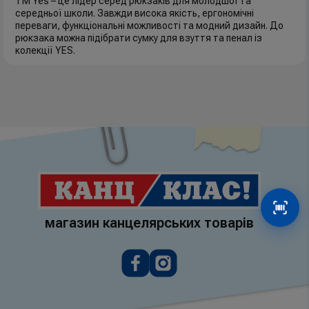
ТМ Yes – це лідер серед рюкзаків для молодшої та
середньої школи. Завжди висока якість, ергономічні
переваги, функціональні можливості та модний дизайн. До
рюкзака можна підібрати сумку для взуття та пенал із
колекції YES.
Сканув
магазин канцелярських товарів