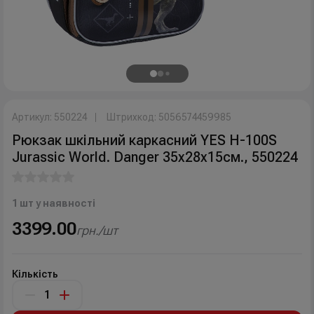
Артикул: 550224
Штрихкод: 5056574459985
Рюкзак шкільний каркасний YES H-100S
Jurassic World. Danger 35х28х15см., 550224
1 шт у наявності
3399.00
грн./шт
Кількість