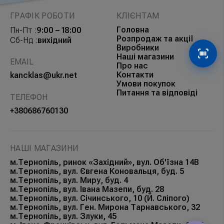
ГРАФІК РОБОТИ
КЛІЄНТАМ
Головна
Пн-Пт :
9:00 – 18:00
Розпродаж та акції
Сб-Нд :
вихідний
Виробники
Наші магазини
Сканув
EMAIL
Про нас
Контакти
kancklas@ukr.net
Умови покупок
Питання та відповіді
ТЕЛЕФОН
+380686760130
НАШІ МАГАЗИНИ
м.Тернопіль, ринок «Західний», вул. Об'їзна 14В
м.Тернопіль, вул. Євгена Коновальця, буд. 5
м.Тернопіль, вул. Миру, буд. 4
м.Тернопіль, вул. Івана Мазепи, буд. 28
м.Тернопіль, вул. Січинського, 10 (Й. Сліпого)
м.Тернопіль, вул. Ген. Мирона Тарнавського, 32
м.Тернопіль, вул. Злуки, 45