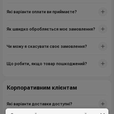
Які варіанти оплати ви приймаєте?
Як швидко обробляється моє замовлення?
Чи можу я скасувати своє замовлення?
Що робити, якщо товар пошкоджений?
Корпоративним клієнтам
Які варіанти доставки доступні?