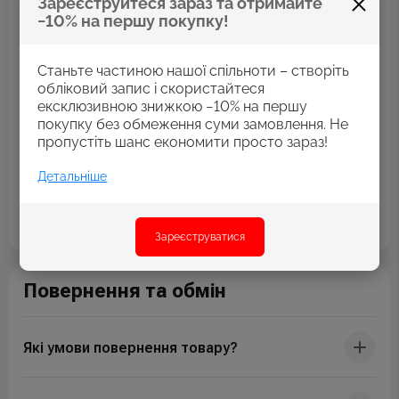
Зареєструйтеся зараз та отримайте
−10% на першу покупку!
Які варіанти оплати ви приймаєте?
Станьте частиною нашої спільноти – створіть
Як швидко обробляється моє замовлення?
обліковий запис і скористайтеся
ексклюзивною знижкою −10% на першу
покупку без обмеження суми замовлення. Не
пропустіть шанс економити просто зараз!
Чи можу я скасувати своє замовлення?
Детальніше
Що робити, якщо товар пошкоджений?
Зареєструватися
Повернення та обмін
Які умови повернення товару?